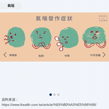
氣喘
資料來源：
https://www.ihealth.com.tw/article/%E6%B0%A3%E5%96%98/