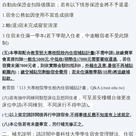
自動由保證金扣除後匯款；若有以下情形保證金將不予退還:
1.
宿舍公務如因使用不當造成損壞
2.
離(退)宿未完成寢室清潔
3.
住宿未住滿一學年(若下學期入住者，中途離宿者不受此限
制)
(五)本學期配合
教育部大專校院校內住宿補貼計畫(
不需申請
),
故繳費單
會直接扣除
一般生
5000
元
,
中低收
(
弱勢生
)7000
元需要審核通過
,
，
若住
宿費未滿
7000
元者
，
則依實際金額扣抵到
0
，
外籍生及寒
.
暑假不再補貼
範圍內
)
；
繳交補貼完剩餘宿舍費用
；
若未住滿整學期
(18
周
)將追繳補
貼款。
教育部「113 大專校院學生校內住宿補貼計畫」Q&A (ctust.edu.tw)
，可至居安樓櫃台做更改
(六)若有抽中同棟同類型床位且想同住者
床位申請(不同棟別
、不同床行不得申請)
。
(七)
以上規定請詳閱後再行申請宿舍
,
不得事後反應不知道有上述規定
。
(八)本公告若有未盡事宜，另行補充修正之。
二、補充說明：請詳閱中臺科技大學學生宿舍管理辦法、住宿