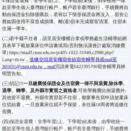
4.
保證金退費：全學年度(上、下學期)結束後，由學校統一匯
款至學生個人臺灣銀行帳戶，帳戶若非臺灣銀行，手續費將自
動由保證金扣除後匯款；若有以下情形保證金將沒入，宿舍公
務如因使用不當造成損壞、離(退)宿未完成寢室清潔、住宿未
住滿一學年。
(
二)若中籤不住者，請至居安樓櫃台拿或學務處生活輔導組網
頁表單下載放棄床位申請書填寫(否則無法讓會計處取消繳費
單)
https://stuaff.ctust.edu.tw/p/405-1022-31949,c2988.php?
Lang=zh-tw
，
並繳交回居安樓宿舍給宿舍輔導員或mail至
301031@ctust.edu.tw，mail
完請來電0422395700宿舍輔導員林
明慧告知。
(
三)切記!!!
一旦繳費後保證金及住宿費一律不與退費,除休學、
退學、轉學、及外縣市實習之資格者
,可依學雜費比例退費外,
其他皆不退費。外縣市實習若不住宿，都要事先寫申請放棄床
位切結書，一旦放棄床位就不予保留
，未住滿18周者將追繳住
宿費
。
(
四)保證金退費：全學年度(上、下學期)結束後，由學校統一
匯款至學生個人臺灣銀行帳戶，帳戶若非臺灣銀行，手續費將