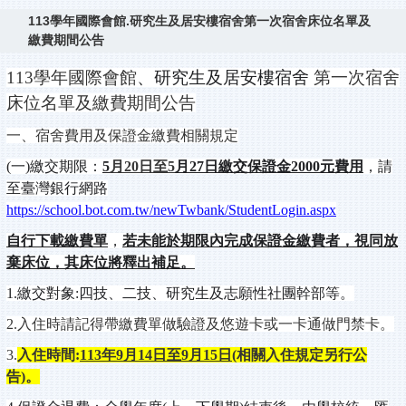
113學年國際會館.研究生及居安樓宿舍第一次宿舍床位名單及
繳費期間公告
113
學年國際會館
、研究生及居安樓
宿舍
第一次宿舍
床位名單及繳費期間公告
一、宿舍費用及保證金繳費相關規定
(
一)繳交期限：
5
月20日至5
月27日繳交保證金2000元費用
，請
至臺灣銀行網路
https://school.bot.com.tw/newTwbank/StudentLogin.aspx
自行下載繳費單
，
若未能於期限內完成保證金繳費者，視同放
棄床位，其床位將釋出補足。
1.
繳交對象:四技、二技
、
研究生及志願性社團幹部等。
2.
入住時請記得帶繳費單做驗證及悠遊卡或一卡通做門禁卡。
3.
入住時間:
113年9月14日至9月15日
(相關入住規定另行公
告)。