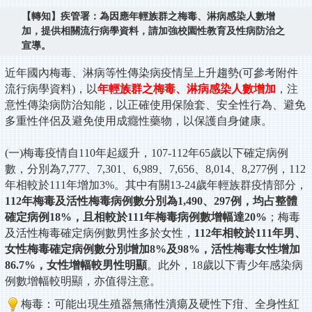
【轉知】疾管署：為因應年輕族群之梅毒、淋病感染人數增
加，提供相關流行病學資料，請加強校園性教育及性病防治之
宣導。
近年國內梅毒、淋病等性傳染病疫情呈上升趨勢(可參考附件
流行病學資料)，以
年輕族群之梅毒、淋病感染人數增加
，注
意性傳染病防治知能，以正確使用保險套、安全性行為、避免
多重性伴侶及避免使用成癮性藥物，以保護自身健康。
(一)梅毒疫情自110年起緩升，107-112年65歲以下確定病例
數，分別為7,777、7,301、6,989、7,656、8,014、8,277例，112
年相較於111年增加3%。其中有關13-24歲年輕族群疫情部分，
112年梅毒及活性梅毒病例數分別為1,490、297例，均占整體
確定病例18%，且相較於111年梅毒病例數增幅達20%
；梅毒
及活性梅毒確定病例數男性多於女性，
112年相較於111年男、
女性梅毒確定病例數分別增加8%及98%，活性梅毒女性增加
86.7%，女性增幅較男性明顯
。此外，18歲以下青少年感染病
例數增幅較明顯，亦值得注意。
梅毒：
可能出現生殖器無痛性潰瘍及硬性下疳、全身性紅