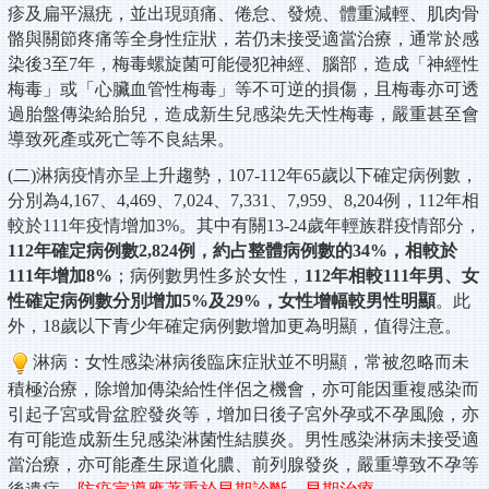
疹及扁平濕疣，並出現頭痛、倦怠、發燒、體重減輕、肌肉骨
骼與關節疼痛等全身性症狀，若仍未接受適當治療，通常於感
染後3至7年，梅毒螺旋菌可能侵犯神經、腦部，造成「神經性
梅毒」或「心臟血管性梅毒」等不可逆的損傷，且梅毒亦可透
過胎盤傳染給胎兒，造成新生兒感染先天性梅毒，嚴重甚至會
導致死產或死亡等不良結果。
(二)淋病疫情亦呈上升趨勢，107-112年65歲以下確定病例數，
分別為4,167、4,469、7,024、7,331、7,959、8,204例，112年相
較於111年疫情增加3%。其中有關13-24歲年輕族群疫情部分，
112年確定病例數2,824例，約占整體病例數的34%，相較於
111年增加8%
；病例數男性多於女性，
112年相較111年男、女
性確定病例數分別增加5%及29%，女性增幅較男性明顯
。此
外，18歲以下青少年確定病例數增加更為明顯，值得注意。
淋病：
女性感染淋病後臨床症狀並不明顯，常被忽略而未
積極治療，除增加傳染給性伴侶之機會，亦可能因重複感染而
引起子宮或骨盆腔發炎等，增加日後子宮外孕或不孕風險，亦
有可能造成新生兒感染淋菌性結膜炎。男性感染淋病未接受適
當治療，亦可能產生尿道化膿、前列腺發炎，嚴重導致不孕等