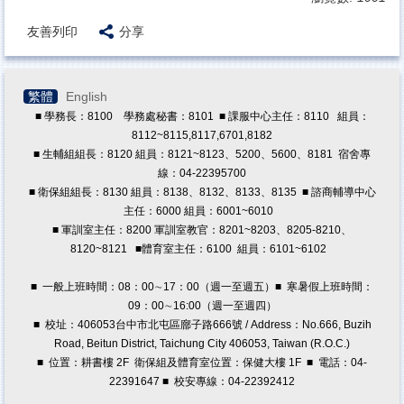
友善列印
分享
繁體
English
■ 學務長：8100 學務處秘書：8101 ■ 課服中心主任：8110 組員：
8112~8115,8117,6701,8182
■ 生輔組組長：8120 組員：8121~8123、5200、5600、8181 宿舍專
線：04-22395700
■ 衛保組組長：8130 組員：8138、8132、8133、8135 ■ 諮商輔導中心
主任：6000 組員：6001~6010
■ 軍訓室主任：8200 軍訓室教官：8201~8203、8205-8210、
8120~8121
■體育室主任：6100 組員：6101~6102
■ 一般上班時間：08：00∼17：00（週一至週五）■ 寒暑假上班時間：
09：00∼16:00（週一至週四）
■ 校址：406053台中市北屯區廍子路666號 / Address：No.666, Buzih
Road, Beitun District, Taichung City 406053, Taiwan (R.O.C.)
■ 位置：耕書樓 2F 衛保組及體育室位置：保健大樓 1F ■ 電話：04-
22391647 ■ 校安專線：04-22392412