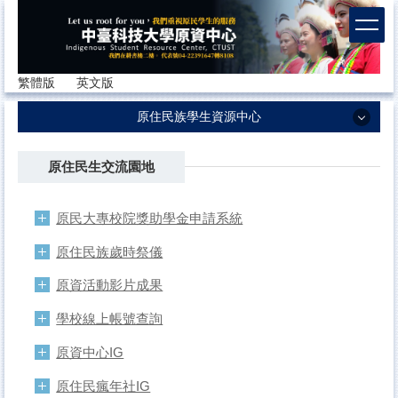
跳
到
主
要
繁體版
英文版
內
容
原住民族學生資源中心
區
原住民族學生資源中心
原住民生交流園地
♦♢ 原資最新消息 ♢♦
原民大專校院獎助學金申請系統
♦♢ 校外原資活動 ♢♦
原住民族歲時祭儀
♦♢ 原民獎助專區 ♢♦
原資活動影片成果
♦♢ 原資組織成員 ♢♦
學校線上帳號查詢
♦♢ 原資相關法規 ♢♦
原資中心IG
♦♢ 原瘋樂舞計畫 ♢♦
原住民瘋年社IG
♦♢ 原資相關連結 ♢♦