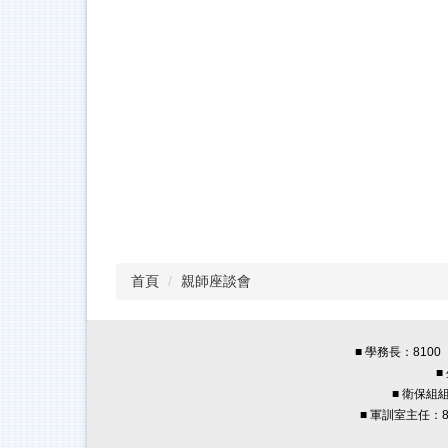
首頁
親師座談會
■ 學務長：8100 
■
■ 衛保組組
■ 軍訓室主任：82