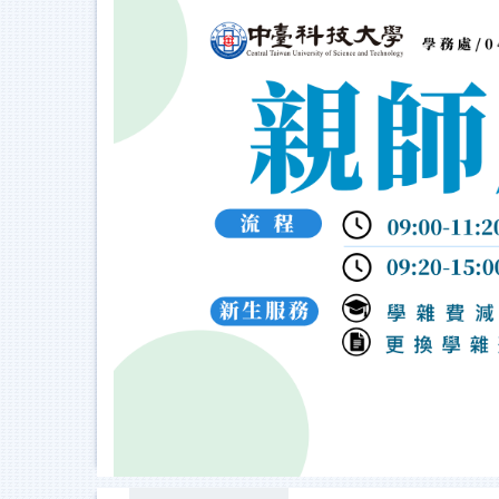
跳
到
主
要
內
容
區