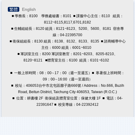
繁體
English
■ 學務長：8100 學務處秘書：8101 ■ 課服中心主任：8110 組員：
8112~8115,8117,6701,8182
■ 生輔組組長：8120 組員：8121~8123、5200、5600、8181 宿舍專
線：04-22395700
■ 衛保組組長：8130 組員：8138、8132、8133、8135 ■ 諮商輔導中心
主任：6000 組員：6001~6010
■ 軍訓室主任：8200 軍訓室教官：8201~8203、8205-8210、
8120~8121
■體育室主任：6100 組員：6101~6102
■ 一般上班時間：08：00∼17：00（週一至週五）■ 寒暑假上班時間：
09：00∼16:00（週一至週四）
■ 校址：406053台中市北屯區廍子路666號 / Address：No.666, Buzih
Road, Beitun District, Taichung City 406053, Taiwan (R.O.C.)
■ 位置：耕書樓 2F 衛保組及體育室位置：保健大樓 1F ■ 電話：04-
22391647 ■ 校安專線：04-22392412