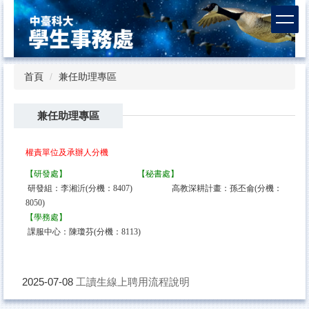
跳
到
主
要
內
首頁
兼任助理專區
容
區
兼任助理專區
權責單位及承辦人分機
【研發處】
【秘書處】
研發組：李湘沂
(分機：8407) 高教深耕計畫：孫丕侖(分機：
8050)
【學務處】
課服中心：陳瓊芬(分機：8113)
工讀生線上聘用流程說明
2025-07-08