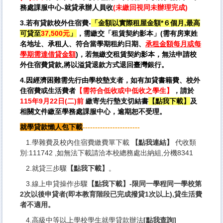
務處課服中心-就貸承辦人員收
(未繳回視同未辦理完成)
3.若有貸款校外住宿費-
「金額以實際租屋金額*６個月,最高
可貸至
37,500
元
」
，需繳交「租賃契約影本」(需有房東姓
名地址、承租人、符合當學期租約日期、
承租金額每月或每
學期需達借貸金額
)，若無繳交租賃契約影本，無法申請校
外住宿費貸款,將以溢貸退款方式退回臺灣銀行。
4.
因經濟困難需先行由學校墊支者，
如有加貸書籍費、校外
住宿費或生活費者
【需符合低收或中低收之學生】
，請於
115年9月22日(二)
前
繳寄先行墊支切結書
【點我下載】
及
相關文件繳至學務處課服中心，逾期恕不受理。
就學貸款懶人包下載
-----------------------
1.學雜費及校內住宿費繳費單下載
【點我連結】
代收類
別:111742 ,如無法下載請洽本校總務處出納組,分機8341
2.就貸三步驟
【點我下載】
。
3.線上申貸操作步驟
【點我下載】
-限同一學程同一學校第
2次以後申貸者(即本教育階段已完成撥貸1次以上),貸生活費
者不適用。
4.高級中等以上學校學生就學貸款辦法
[點我查詢]