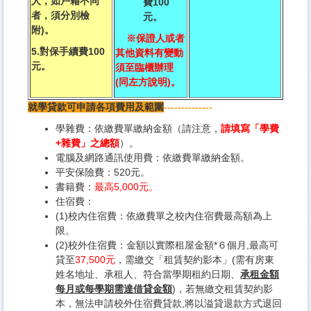
人，如戶籍不同
費100
者，須分別檢
元。
附)。
※保證人或者
5.對保手續費100
其他資料有變動
元。
須至臨櫃辦理
(同左方說明)。
就學貸款可申請各項費用及範圍
--------------
學雜費：依繳費單繳納金額（請注意，
請填寫「學費
+雜費」之總額
）。
電腦及網路通訊使用費：依繳費單繳納金額。
平安保險費：520元。
書籍費：
最高5,000元。
住宿費：
(1)校內住宿費：依繳費單之校內住宿費最高額為上
限。
(2)校外住宿費：金額以實際租屋金額*６個月,最高可
貸至
37,500元
，需繳交「租賃契約影本」(需有房東
姓名地址、承租人、符合當學期租約日期、
承租金額
每月或每學期需達借貸金額
)，若無繳交租賃契約影
本，無法申請校外住宿費貸款,將以溢貸退款方式退回