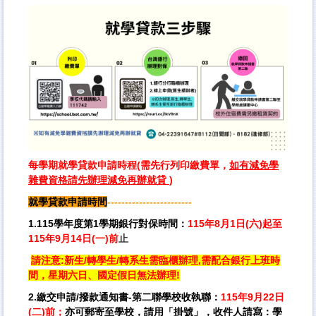
服務學習專區
榮 譽 榜
學輔工作
學生會財務報表
表格下載
每學期就學貸款申請時程(需先行列印繳費單，
如有減免學
雜費資格請先辦理減免再辦就貸
)
就學貸款申請時間
------------------------
1.115學年度第1學期銀行對保時間：
115年8月1日(六)起至
115年9月14日(一)
前
止
請注意:新生/轉學生/轉系生需臨櫃辦理,需配合銀行上班時
間，星期六日、國定假日無法辦理!
2.繳交申請/撥款通知書-第二聯學校收執聯：
115年9月22日
(二)前；
亦可郵寄至學校，請用「掛號」，收件人請寫：學