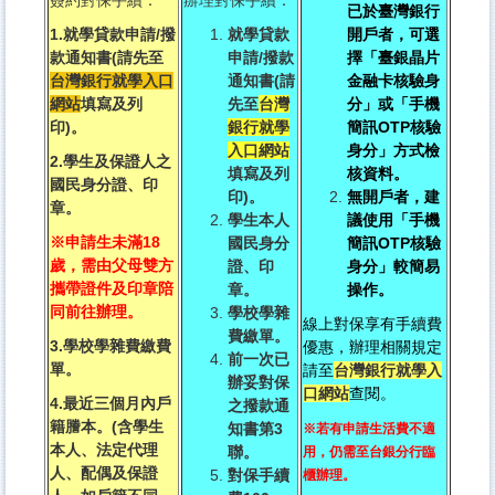
已於臺灣銀行
1.就學貸款申請/撥
就學貸款
開戶者，可選
款通知書(請先至
申請/撥款
擇「臺銀晶片
台灣銀行就學入口
通知書(請
金融卡核驗身
網站
填寫及列
先至
台灣
分」或「手機
印)。
銀行就學
簡訊OTP核驗
入口網站
身分」方式檢
2.學生及保證人之
填寫及列
核資料。
國民身分證、印
印)。
無開戶者，建
章。
學生本人
議使用「手機
※申請生未滿18
國民身分
簡訊OTP核驗
歲，需由父母雙方
證、印
身分」較簡易
攜帶證件及印章陪
章。
操作。
同前往辦理。
學校學雜
線上對保享有手續費
費繳單。
3.學校學雜費繳費
優惠，辦理相關規定
前一次已
單。
請至
台灣銀行就學入
辦妥對保
口網站
查閱。
4.最近三個月內戶
之撥款通
籍謄本。(含學生
知書第3
※若有申請生活費不適
本人、法定代理
聯。
用，仍需至台銀分行臨
人、配偶及保證
對保手續
櫃辦理。