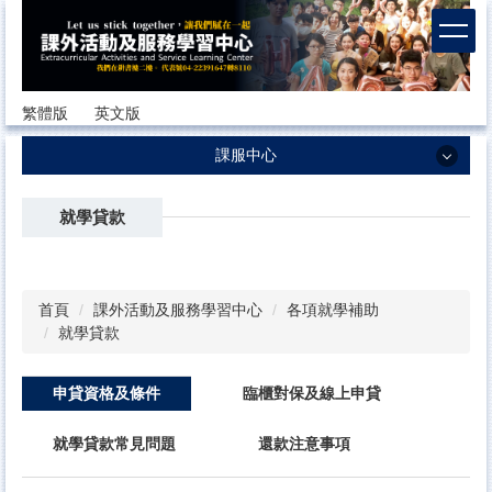
跳
到
主
要
內
繁體版
英文版
容
區
課服中心
課服中心
就學貸款
最新消息
中心簡介
首頁
課外活動及服務學習中心
各項就學補助
成員簡介
就學貸款
我們的社團
申貸資格及條件
臨櫃對保及線上申貸
各項就學補助
就學貸款常見問題
還款注意事項
獎助學金
課服中心法規