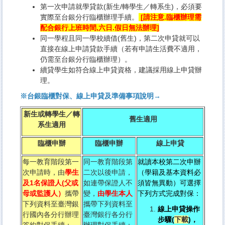
第一次申請就學貸款(新生/轉學生／轉系生)，必須要
實際至台銀分行臨櫃辦理手續。
[請注意.臨櫃辦理需
配合銀行上班時間,六日.假日無法辦理]
同一學程且同一學校續借(舊生)，第二次申貸就可以
直接在線上申請貸款手續（若有申請生活費不適用，
仍需至台銀分行臨櫃辦理）。
續貸學生如符合線上申貸資格，建議採用線上申貸辦
理。
※台銀臨櫃對保、線上申貸及準備事項說明→
新生或轉學生／轉
舊生適用
系生適用
臨櫃申辦
臨櫃申辦
線上申貸
每一教育階段第一
同一教育階段第
就讀本校第二次申辦
次申請時，由
學生
二次以後申請，
（學籍及基本資料必
及1名保證人(父或
如連帶保證人不
須皆無異動）可選擇
母或監護人）
攜帶
變，
由學生本人
下列方式完成對保：
下列資料至臺灣銀
攜帶下列資料至
線上申貸操作
行國內各分行辦理
臺灣銀行各分行
步驟(
下載
)，
簽約對保手續：
辦理對保手續：