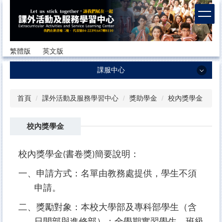
跳
到
主
要
內
繁體版
英文版
容
區
課服中心
課服中心
首頁
課外活動及服務學習中心
獎助學金
校內獎學金
最新消息
校內獎學金
中心簡介
成員簡介
校內獎學金
書卷獎
簡要說明：
(
)
我們的社團
一、申請方式：名單由教務處提供，學生不須
各項就學補助
申請。
獎助學金
二、獎勵對象：本校大學部及專科部學生（含
日間部與進修部）；全學期實習學生、班級
課服中心法規