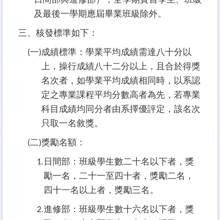
及最後一學期應屆畢業班級除外。
服務學習專區
三、核發標準如下：
榮 譽 榜
一
成績標準：學業平均成績需達八十分以
(
)
學輔工作
上，操行成績八十二分以上，且合於得獎
學生會財務報表
名次者，如學業平均成績相同時，以系認
表格下載
定之專業課程平均分數高者為先，若專業
科目成績均同分者由系擇優評定，該名次
只取一名敘獎。
二
獎勵名額：
(
)
日間部：班級學生數二十名以下者，獎
1.
勵一名，二十一至四十者，獎勵二名，
四十一名以上者，獎勵三名。
進修部：班級學生數十六名以下者，獎
2.