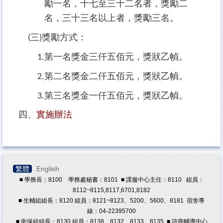
勵一名，十七至三十二名者，獎勵二
名，三十三名以上者，獎勵三名。
三
獎勵方式：
(
)
第一名獎金三仟五佰元，獎狀乙幀。
1.
第二名獎金二仟五佰元，獎狀乙幀。
2.
第三名獎金一仟五佰元，獎狀乙幀。
3.
四、
實施辦法
繁體
English
■ 學務長：8100 學務處秘書：8101 ■ 課服中心主任：8110 組員：
8112~8115,8117,6701,8182
■ 生輔組組長：8120 組員：8121~8123、5200、5600、8181 宿舍專
線：04-22395700
■ 衛保組組長：8130 組員：8138、8132、8133、8135 ■ 諮商輔導中心