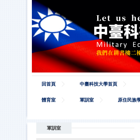
跳
到
主
要
內
容
區
回首頁
中臺科技大學首頁
體育室
軍訓室
原住民族
軍訓室