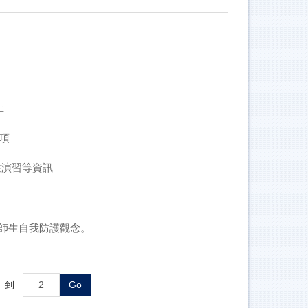
止
事項
性演習等資訊
師生自我防護觀念。
到
Go