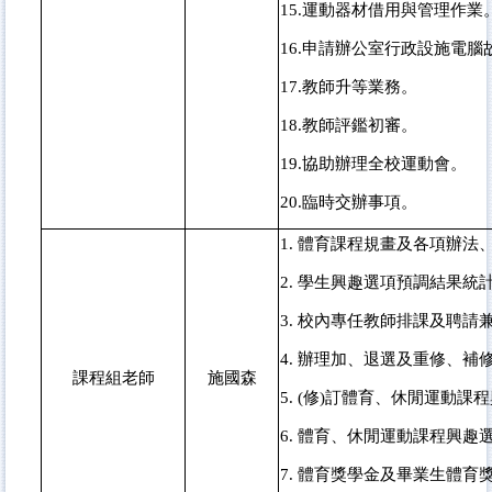
15.
運動器材借用與管理作業
16.
申請辦公室行政設施電腦
17.
教師升等業務。
18.
教師評鑑初審。
19.
協助辦理全校運動會。
20.臨時交辦事項。
1.
體育課程規畫及各項辦法、
2.
學生興趣選項預調結果統
3.
校內專任教師排課及聘請
4.
辦理加、退選及重修、補
課程組老師
施國森
5. (
修)訂體育、休閒運動課
6.
體育、休閒運動課程興趣
7.
體育獎學金及畢業生體育