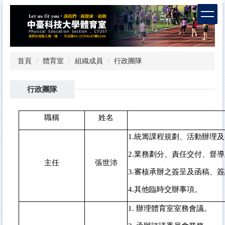
跳
到
主
要
內
容
首頁
體育室
組織成員
行政團隊
區
行政團隊
職稱
姓名
1.
統籌課程規劃、活動辦理及
2.
業務劃分、責任交付、督導
主任
張世沛
3.
審核承辦之簽呈及函稿、簽
4.
其他臨時交辦事項。
1.
辦理體育室室務會議。