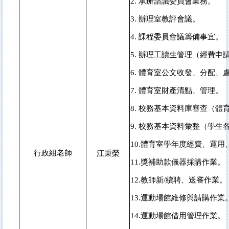
2.
承辦諮議委員會業務。
3.
辦理室教評會議。
4.
課程委員會議籌備事宜。
5.
辦理工讀生管理（經費申
6.
體育室公文收發、分配、
7.
體育室財產清點、管理。
8.
校務基本資料庫審查（體
9.
校務基本資料彙整（學生
10.
體育室學年度經費、運用
行政組老師
江秉榮
11.
獎補助款儀器採購作業。
12.
教師新/續聘、送審作業。
13.
運動場館維修與請購作業
14.
運動場館借用管理作業。