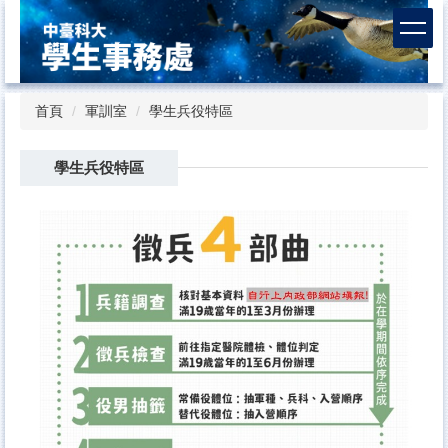
跳
到
主
要
內
首頁
軍訓室
學生兵役特區
容
區
學生兵役特區