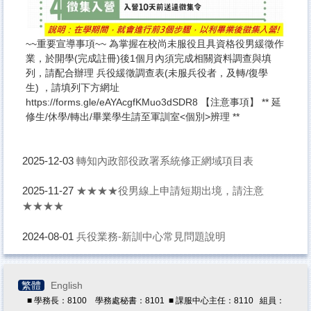
~~重要宣導事項~~ 為掌握在校尚未服役且具資格役男緩徵作
業，於開學(完成註冊)後1個月內須完成相關資料調查與填
列，請配合辦理 兵役緩徵調查表(未服兵役者，及轉/復學
生) ，請填列下方網址
https://forms.gle/eAYAcgfKMuo3dSDR8 【注意事項】 ** 延
修生/休學/轉出/畢業學生請至軍訓室<個別>辨理 **
轉知內政部役政署系統修正網域項目表
2025-12-03
★★★★役男線上申請短期出境，請注意
2025-11-27
★★★★
兵役業務-新訓中心常見問題說明
2024-08-01
繁體
English
■ 學務長：8100 學務處秘書：8101 ■ 課服中心主任：8110 組員：