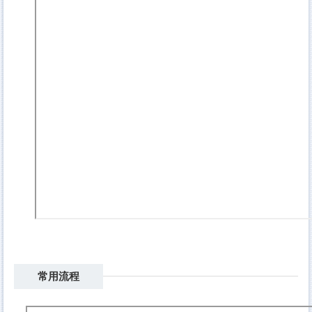
生輔組新生專區
生活輔導組法規
生輔表單
學生手冊
常用流程