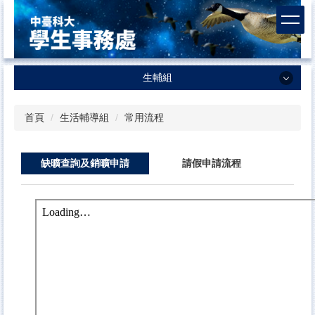
跳
到
主
要
內
生輔組
容
區
生輔組
首頁
生活輔導組
常用流程
業務職掌與介紹
生輔組首頁
缺曠查詢及銷曠申請
請假申請流程
最新消息
學生宿舍服務
學務週報
生活輔導教育
常用流程