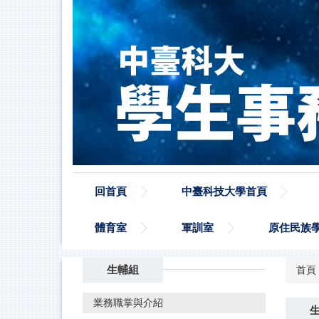
跳
到
主
要
內
容
區
回首頁
中臺科技大學首頁
體育室
軍訓室
原住民族
生輔組
首頁
業務職掌與介紹