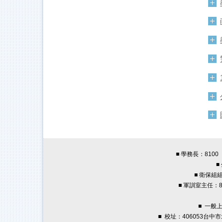
■ 學務長：8100 
■
■ 衛保組組
■ 軍訓室主任：82
■ 一般
■ 校址：406053台中市北屯區廍子