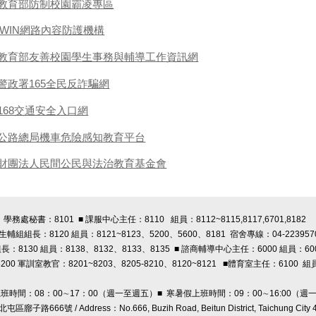
教育部防制校園霸凌專區
iWIN網路內容防護機構
教育部友善校園學生事務與輔導工作資訊網
警政署165全民反詐騙網
168交通安全入口網
公路總局機車危險感知教育平台
財團法人民間公民與法治教育基金會
學務處秘書：8101 ■ 課服中心主任：8110 組員：8112~8115,8117,6701,8182
 生輔組組長：8120 組員：8121~8123、5200、5600、8181 宿舍專線：04-223957
長：8130 組員：8138、8132、8133、8135 ■ 諮商輔導中心主任：6000 組員：60
00 軍訓室教官：8201~8203、8205-8210、8120~8121
■體育室主任：6100 組員
上班時間：08：00∼17：00（週一至週五）■ 寒暑假上班時間：09：00∼16:00（週
路666號 / Address：No.666, Buzih Road, Beitun District, Taichung City 406