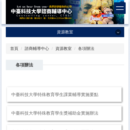
跳
到
主
要
內
資源教室
容
區
資源教室
首頁
諮商輔導中心
資源教室
各項辦法
業務簡介
各項辦法
最新消息
特殊教育方案
各項辦法
中臺科技大學特殊教育學生課業輔導實施要點
獎補助金
活動行事曆
中臺科技大學特殊教育學生獎補助金實施辦法
無障礙地圖