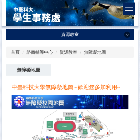
跳
到
主
要
內
資源教室
容
區
資源教室
首頁
諮商輔導中心
資源教室
無障礙地圖
業務簡介
無障礙地圖
最新消息
特殊教育方案
中臺科技大學無障礙地圖∼歡迎您多加利用~
各項辦法
獎補助金
活動行事曆
無障礙地圖