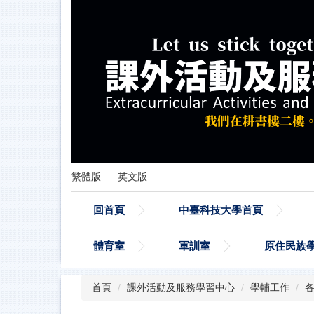
跳
到
主
要
內
容
區
繁體版
英文版
回首頁
中臺科技大學首頁
體育室
軍訓室
原住民族
首頁
課外活動及服務學習中心
學輔工作