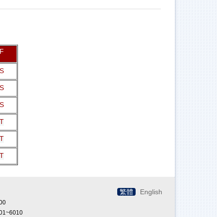
DF
S
S
S
T
T
T
繁體
English
00
01~6010