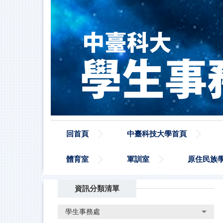
跳
到
主
要
內
容
區
回首頁
中臺科技大學首頁
體育室
軍訓室
原住民族
資訊分類清單
學生事務處