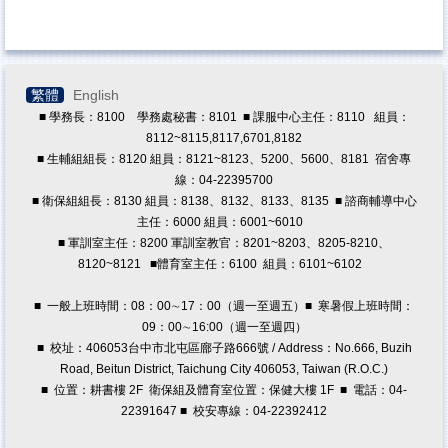
繁體
English
■ 學務長：8100 學務處秘書：8101 ■ 課服中心主任：8110 組員：
8112~8115,8117,6701,8182
■ 生輔組組長：8120 組員：8121~8123、5200、5600、8181 宿舍專
線：04-22395700
■ 衛保組組長：8130 組員：8138、8132、8133、8135 ■ 諮商輔導中心
主任：6000 組員：6001~6010
■ 軍訓室主任：8200 軍訓室教官：8201~8203、8205-8210、
8120~8121
■體育室主任：6100 組員：6101~6102
■ 一般上班時間：08：00∼17：00（週一至週五）■ 寒暑假上班時間：
09：00∼16:00（週一至週四）
■ 校址：406053台中市北屯區廍子路666號 / Address：No.666, Buzih
Road, Beitun District, Taichung City 406053, Taiwan (R.O.C.)
■ 位置：耕書樓 2F 衛保組及體育室位置：保健大樓 1F ■ 電話：04-
22391647 ■ 校安專線：04-22392412