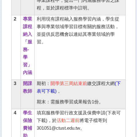
專業課程中，提出一門內涵服務學習之課
服務學習專區
程，並於課程標準中註明。
榮 譽 榜
2
專業
利用現有課程融入服務學習內涵，學生從
學輔工作
課程
事與專業領域學習目標有關的服務活動，
納入
並提供反思機會以連結其專業領域的學
學生會財務報表
「服
習。
表格下載
務-
學
習」
內涵
3
開課
期初：
開學第三周結束前
繳交課程大網
(
下
教師
表可下載)
，
期末：需服務學習成果報告1份。
4
學生
填寫服務學習行政支援及保費申請(下表可
保險
下載)，於
活動二週前
將電子檔寄到
費補
301051@ctust.edu.tw。
助