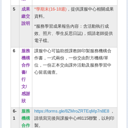
5
成果
*
學期末(16-18週)
，提供課服中心相關成果
繳交
資料。
說明
*
服務學習成果報告內容：含活動執行成
效、照片、學生反思日誌)，煩請老師提供
電子檔。
6
服務
課服中心可協助授課教師印製服務機構合
機構
作書，一式兩份，一份交由對方機構/單
合作
位，一份正本交由課外活動及服務學習中
書/
心留底備查。
行
文/
感謝
狀
6-
服務
https://forms.gle/8ZMroZRTEqMp7n8E8
，
1
機構
請填寫完後與課服中心#8115聯繫，以利印
合作
製。