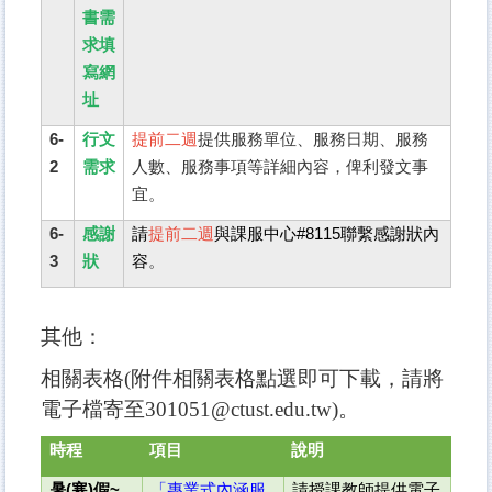
書需
求填
寫網
址
6-
行文
提前二週
提供服務單位、服務日期、服務
2
需求
人數、服務事項等詳細內容，俾利發文事
宜。
6-
感謝
請
提前二週
與課服中心#8115聯繫感謝狀內
3
狀
容
。
其他：
相關表格(附件相關表格點選即可下載，請將
電子檔寄至301051@ctust.edu.tw)。
時程
項目
說明
暑(寒)假~
「專業式內涵服
請授課教師提供電子