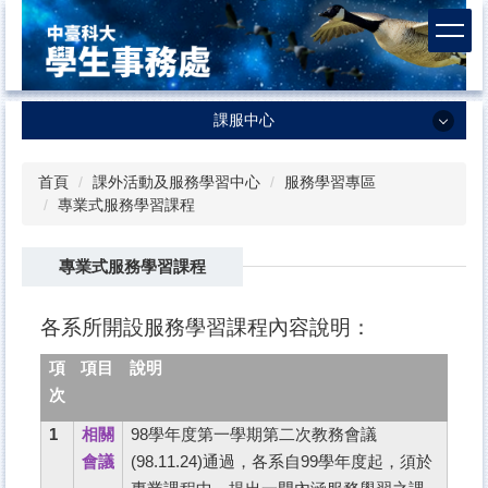
跳
到
主
要
內
課服中心
容
區
課服中心
首頁
課外活動及服務學習中心
服務學習專區
專業式服務學習課程
最新消息
中心簡介
專業式服務學習課程
成員簡介
各系所開設服務學習課程內容說明：
我們的社團
項
項目
說明
各項就學補助
次
獎助學金
1
相關
98
學年度第一學期第二次教務會議
課服中心法規
會議
(98.11.24)通過，各系自99學年度起，須於