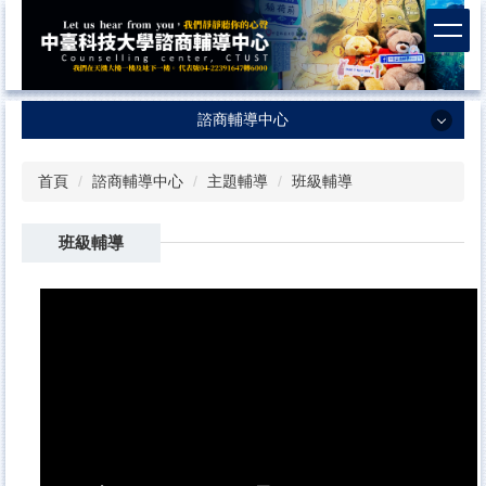
跳
到
主
要
內
諮商輔導中心
容
區
諮商輔導中心
首頁
諮商輔導中心
主題輔導
班級輔導
最新消息
班級輔導
各類活動線上報名系統
中心業務
各項辦法
主題輔導
特殊個案申請
表格下載