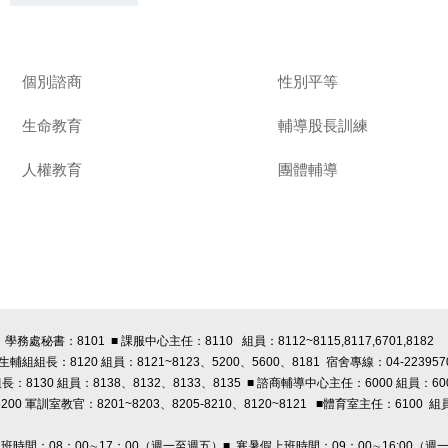
個別諮商
性別平等
生命教育
輔導股長訓練
人權教育
團體輔導
學務處秘書：8101 ■ 課服中心主任：8110 組員：8112~8115,8117,6701,8182
 生輔組組長：8120 組員：8121~8123、5200、5600、8181 宿舍專線：04-223957
長：8130 組員：8138、8132、8133、8135 ■ 諮商輔導中心主任：6000 組員：60
00 軍訓室教官：8201~8203、8205-8210、8120~8121
■體育室主任：6100 組員
上班時間：08：00∼17：00（週一至週五）■ 寒暑假上班時間：09：00∼16:00（週