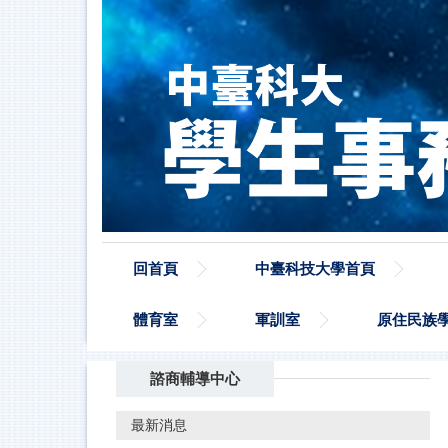
跳
到
主
要
內
容
區
回首頁
中臺科技大學首頁
體育室
軍訓室
原住民族
諮商輔導中心
最新消息