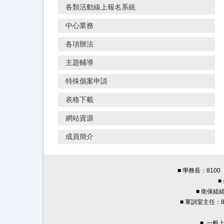
各類活動線上報名系統
中心業務
各項辦法
主題輔導
特殊個案申請
表格下載
網站資源
成員簡介
■ 學務長：8100 
■
■ 衛保組組
■ 軍訓室主任：82
■ 一般