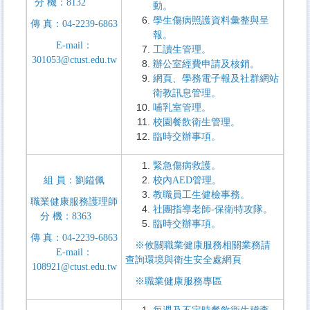
分
機：
8132
動。
學生傷病照護資料彙整與呈
傳
真：
04-2239-6863
報。
E-mail
：
工讀生管理。
301053@ctust.edu.tw
辦公室經費申請及核銷。
網頁、學務電子報及社群網站
衛教訊息管理。
哺乳室管理。
校園餐飲衛生管理。
臨時交辦事項。
緊急傷病救護
。
組
員：劉鎰佩
校內
AED
管理
。
教職員工生健檢事務。
職業健康服務護理師
社團指導老師-保衛特攻隊。
分
機：
8363
臨時交辦事項。
傳
真：
04-2239-6863
※攸關職業健康服務相關業務請
E-mail
：
查詢
環境與衛生安全處網頁
108921@ctust.edu.tw
※
職業健康服務專區