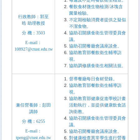
每週及不定時餐飲衛生稽查。
餐飲食材微生物檢測
/
冰塊含
菌量檢驗。
行政教師：郭至
不定期檢驗消費者提供之疑似
晧 助理教授
不潔食物。
分
機：
3503
協助召開膳食衛生管理委員會
議。
E-mail
：
協助召開餐廳會議座談會。
108927
@ctust.edu.tw
協助教育部餐飲衛生輔導訪
視。
協助調修膳食衛生相關法規。
督導餐廳每日食材登錄。
協助教育部餐飲衛生輔導訪
視。
協助教育部健康促進學校計畫
兼任營養師：彭田
活動執行，並提供健康飲食諮
講師
詢衛教。
協助召開膳食衛生管理委員會
分
機：
6255
議。
E-mail
：
協助召開餐廳會議座談會。
tpeng@ctust.edu.tw
對健康檢查異常學生進行營養