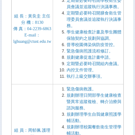
定期暨必要時召開學校衛生委
員會議並追蹤執行決議事務。
健康促進活動
定期暨必要時召開膳食衛生管
組 長：黃良圭 主任
學生團體平安保險
理委員會議並追蹤執行決議事
分 機：
8130
務。
傳 真：
04-2239-6863
餐飲衛生管理
學生健康檢查計畫及學生團體
E-mail
：
保險契約之規劃與協調。
lghuang@ctust.edu.tw
表格單張下載
督導校園傳染病防疫管控。
緊急傷病照護流程修訂。
規劃健康促進計畫申請。
定期暨必要時召開組內會議。
內控文件管理。
執行上級交辦事項。
緊急傷病救護
。
規劃辦理日間部學生健康檢查
暨異常追蹤複檢、轉介治療與
諮詢服務。
規劃辦理學生自我健康照護學
輔活動。
規劃辦理校園餐飲衛生管理學
組
員：周郁佩
護理
輔活動
。