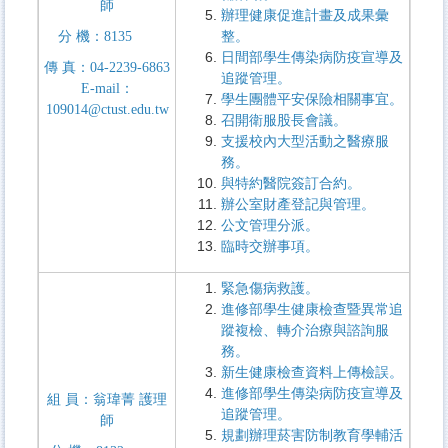
師
辦理健康促進計畫及成果彙
分
機：
8135
整。
日間部學生傳染病防疫宣導及
傳
真：
04-2239-6863
追蹤管理
。
E-mail
：
學生團體平安保險相關事宜。
109014@ctust.edu.tw
召開衛服股長會議。
支援校內大型活動之醫療服
務
。
與特約醫院簽訂合約。
辦公室財產登記與管理。
公文管理分派。
臨時交辦事項。
緊急傷病救護。
進修部學生健康檢查暨異常追
蹤複檢、轉介治療與諮詢服
務。
新生健康檢查資料上傳檢誤。
進修部學生傳染病防疫宣導及
組
員：翁瑋菁 護理
追蹤管理。
師
規劃辦理菸害防制教育學輔活