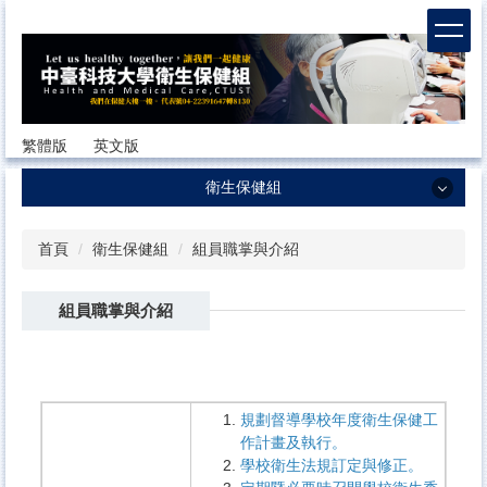
跳
到
主
要
內
容
繁體版
英文版
區
衛生保健組
衛生保健組
首頁
衛生保健組
組員職掌與介紹
最新消息
組員職掌與介紹
組員職掌與介紹
工作計畫暨服務項目
健康法規與辦法
規劃督導學校年度衛生保健工
健康服務
作計畫及執行。
學校衛生法規訂定與修正。
健康檢查