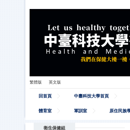
跳
到
主
要
內
容
區
繁體版
英文版
回首頁
中臺科技大學首頁
體育室
軍訓室
原住民族
衛生保健組