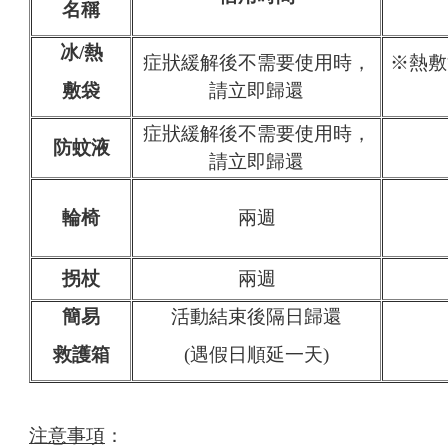
名稱
冰/熱
症狀緩解後不需要使用時，
※熱敷
敷袋
請立即歸還
症狀緩解後不需要使用時，
防蚊液
請立即歸還
輪椅
兩週
拐杖
兩週
簡易
活動結束後隔日歸還
救護箱
(遇假日順延一天)
注意事項
：