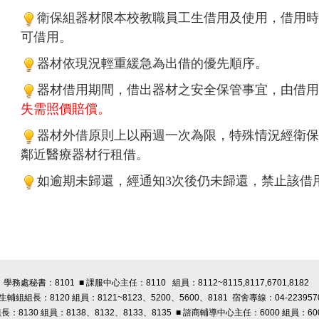
衛保組器材限本校教職員工生借用及使用，借用時
可借用。
器材依現況輕重緩急為出借的優先順序。
器材借用期間，借出器材之安全保管事宜，由借用
失需照價賠償。
器材外借原則上以兩週一次為限，特殊情況經衛保
鄰近醫療器材行租借。
如逾期未歸還，經通知3次後仍未歸還，禁止該借
學務處秘書：8101 ■ 課服中心主任：8110 組員：8112~8115,8117,6701,8182
 生輔組組長：8120 組員：8121~8123、5200、5600、8181 宿舍專線：04-223957
長：8130 組員：8138、8132、8133、8135 ■ 諮商輔導中心主任：6000 組員：60