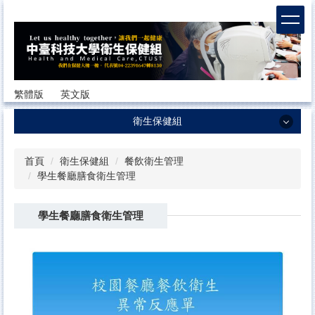
跳
到
主
要
內
容
繁體版
英文版
區
衛生保健組
衛生保健組
首頁
衛生保健組
餐飲衛生管理
學生餐廳膳食衛生管理
最新消息
組員職掌與介紹
學生餐廳膳食衛生管理
工作計畫暨服務項目
健康法規與辦法
健康服務
健康檢查