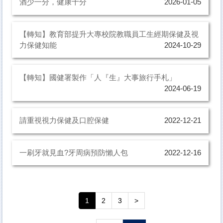
酒少一分，健康十分
2026-01-05
健康促進活動
學生團體平安保險
【轉知】教育部提升大專校院教職員工生經期保健及視
力保健知能
2024-10-29
餐飲衛生管理
表格單張下載
【轉知】國健署製作「人『生』大事旅行手札」
2024-06-19
請重視視力保健及口腔保健
2022-12-21
一刷牙就見血?牙周病預防懶人包
2022-12-16
1
2
3
>