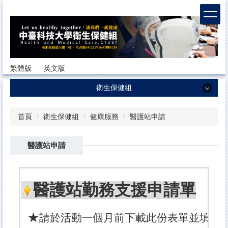
跳
到
主
要
內
容
繁體版
英文版
區
衛生保健組
衛生保健組
首頁
衛生保健組
健康服務
醫護站申請
最新消息
醫護站申請
組員職掌與介紹
工作計畫暨服務項目
醫護站勤務支援申請單
健康法規與辦法
健康服務
★
請於活動一個月前下載此份表單並填寫
健康檢查