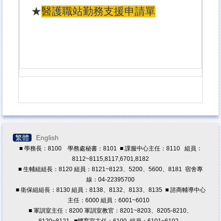
★
醫護職站勤務支援申請單
健康促進活動
學生團體平安保險
餐飲衛生管理
表格單張下載
繁體
English
■ 學務長：8100 學務處秘書：8101 ■ 課服中心主任：8110 組員：
8112~8115,8117,6701,8182
■ 生輔組組長：8120 組員：8121~8123、5200、5600、8181 宿舍專
線：04-22395700
■ 衛保組組長：8130 組員：8138、8132、8133、8135 ■ 諮商輔導中心
主任：6000 組員：6001~6010
■ 軍訓室主任：8200 軍訓室教官：8201~8203、8205-8210、
8120~8121
■體育室主任：6100 組員：6101~6102