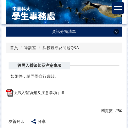
跳
到
主
要
內
資訊分類清單
容
區
資訊分類清單
首頁
軍訓室
兵役宣導及問題Q&A
學生事務處
役男入營須知及注意事項
課外活動及服務學習中心
生活輔導組
如附件，請同學自行參閱。
衛生保健組
役男入營須知及注意事項.pdf
諮商輔導中心
體育室
瀏覽數:
250
軍訓室
友善列印
分享