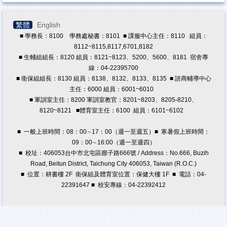
原住民族學生資源中心
學務處法規
繁體
English
■ 學務長：8100 學務處秘書：8101 ■ 課服中心主任：8110 組員：
導師專區
8112~8115,8117,6701,8182
■ 生輔組組長：8120 組員：8121~8123、5200、5600、8181 宿舍專
學生版行事曆
線：04-22395700
學輔工作經費
■ 衛保組組長：8130 組員：8138、8132、8133、8135 ■ 諮商輔導中心
主任：6000 組員：6001~6010
兼任助理專區
■ 軍訓室主任：8200 軍訓室教官：8201~8203、8205-8210、
8120~8121
■體育室主任：6100 組員：6101~6102
獎學金專區
■ 一般上班時間：08：00∼17：00（週一至週五）■ 寒暑假上班時間：
教職員諮商預約/轉介
09：00∼16:00（週一至週四）
■ 校址：406053台中市北屯區廍子路666號 / Address：No.666, Buzih
Road, Beitun District, Taichung City 406053, Taiwan (R.O.C.)
■ 位置：耕書樓 2F 衛保組及體育室位置：保健大樓 1F ■ 電話：04-
22391647 ■ 校安專線：04-22392412