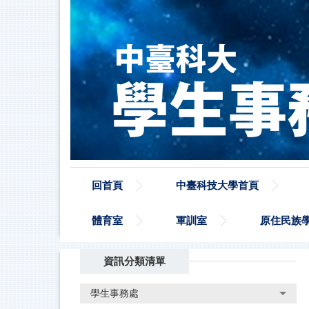
跳
到
主
要
內
容
區
回首頁
中臺科技大學首頁
體育室
軍訓室
原住民族
資訊分類清單
學生事務處