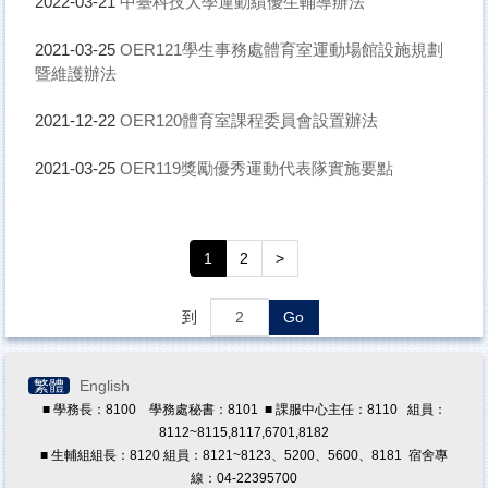
中臺科技大學運動績優生輔導辦法
2022-03-21
原住民族學生資源中心
學務處法規
OER121學生事務處體育室運動場館設施規劃
2021-03-25
暨維護辦法
導師專區
OER120體育室課程委員會設置辦法
2021-12-22
學生版行事曆
學輔工作經費
OER119獎勵優秀運動代表隊實施要點
2021-03-25
兼任助理專區
獎學金專區
1
2
>
教職員諮商預約/轉介
到
Go
繁體
English
■ 學務長：8100 學務處秘書：8101 ■ 課服中心主任：8110 組員：
8112~8115,8117,6701,8182
■ 生輔組組長：8120 組員：8121~8123、5200、5600、8181 宿舍專
線：04-22395700