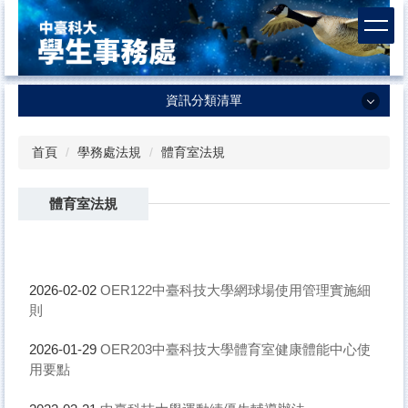
跳
到
主
要
內
資訊分類清單
容
區
資訊分類清單
首頁
學務處法規
體育室法規
學生事務處
體育室法規
課外活動及服務學習中心
生活輔導組
衛生保健組
OER122中臺科技大學網球場使用管理實施細
2026-02-02
則
諮商輔導中心
體育室
OER203中臺科技大學體育室健康體能中心使
2026-01-29
用要點
軍訓室