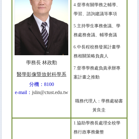
原住民族學生資源中心
4.督導有關學務之輔導、
學務處法規
學習、諮詢建議等事項
導師專區
5.主持學生事務會議、學
務處務會議、輔導會議
學生版行事曆
學輔工作經費
6.中長程校務發展計畫學
務相關策略負責人
兼任助理專區
學務長 林政勳
7.督導學務處負責承辦專
獎學金專區
醫學影像暨放射科學系
案計畫之推動
教職員諮商預約/轉介
分機：8100
e-mail：
jslin@ctust.edu.tw
職務代理人：學務處秘書
黃良圭
1.協助學務長處理全校學
務行政事務彙整