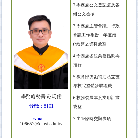
2.學務處公文登記桌及各
組公文檢核
3.學務處主管會議、行政
會議工作報告，年度預
(概)算之資料彙整
4.學務處各組業務協調與
推行
5.教育部獎勵補助私立技
專校院整體發展經費
學務處秘書 彭炳儒
6.校務發展年度支用計畫
分機：8101
統整
e-mail：
7.主管臨時交辦事項
108653@ctust.edu.tw