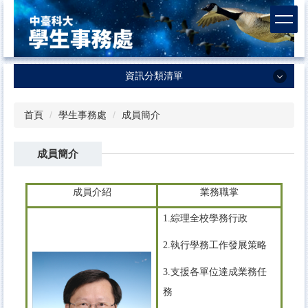
跳
到
主
要
內
資訊分類清單
容
區
資訊分類清單
首頁
學生事務處
成員簡介
學生事務處
成員簡介
課外活動及服務學習中心
生活輔導組
成員介紹
業務職掌
衛生保健組
1.綜理全校學務行政
諮商輔導中心
2.執行學務工作發展策略
體育室
3.支援各單位達成業務任
軍訓室
務