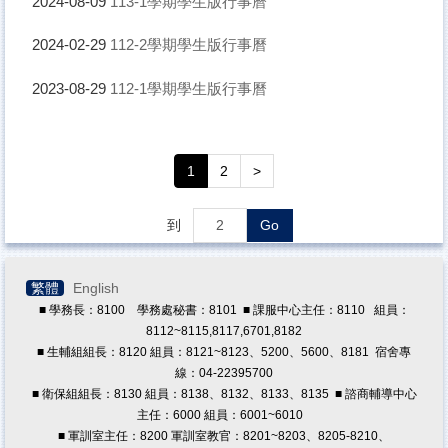
113-1學期學生版行事曆
2024-08-09
原住民族學生資源中心
學務處法規
112-2學期學生版行事曆
2024-02-29
導師專區
112-1學期學生版行事曆
2023-08-29
學生版行事曆
學輔工作經費
1
2
>
兼任助理專區
獎學金專區
到
Go
教職員諮商預約/轉介
繁體
English
■ 學務長：8100 學務處秘書：8101 ■ 課服中心主任：8110 組員：
8112~8115,8117,6701,8182
■ 生輔組組長：8120 組員：8121~8123、5200、5600、8181 宿舍專
線：04-22395700
■ 衛保組組長：8130 組員：8138、8132、8133、8135 ■ 諮商輔導中心
主任：6000 組員：6001~6010
■ 軍訓室主任：8200 軍訓室教官：8201~8203、8205-8210、