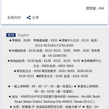
原住民族學生資源中心
瀏覽數:
494
學務處法規
友善列印
分享
導師專區
學生版行事曆
繁體
English
學輔工作經費
■ 學務長：8100 學務處秘書：8101 ■ 課服中心主任：8110 組員：
8112~8115,8117,6701,8182
兼任助理專區
■ 生輔組組長：8120 組員：8121~8123、5200、5600、8181 宿舍專
獎學金專區
線：04-22395700
■ 衛保組組長：8130 組員：8138、8132、8133、8135 ■ 諮商輔導中心
教職員諮商預約/轉介
主任：6000 組員：6001~6010
■ 軍訓室主任：8200 軍訓室教官：8201~8203、8205-8210、
8120~8121
■體育室主任：6100 組員：6101~6102
■ 一般上班時間：08：00∼17：00（週一至週五）■ 寒暑假上班時間：
09：00∼16:00（週一至週四）
■ 校址：406053台中市北屯區廍子路666號 / Address：No.666, Buzih
Road, Beitun District, Taichung City 406053, Taiwan (R.O.C.)
■ 位置：耕書樓 2F 衛保組及體育室位置：保健大樓 1F ■ 電話：04-