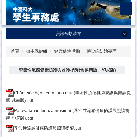
跳
到
主
要
內
資訊分類清單
容
區
資訊分類清單
首頁
衛生保健組
健康促進活動
傳染病防治專區
學生事務處
季節性流感健康防護與照護提醒(含越南版、印尼版)
課外活動及服務學習中心
生活輔導組
Chăm sóc bệnh cúm theo mùa(季節性流感健康防護與照護提
衛生保健組
醒 越南版).pdf
諮商輔導中心
Perawatan influenza musiman(季節性流感健康防護與照護提
體育室
醒 印尼版).pdf
軍訓室
季節性流感健康防護與照護提醒.pdf