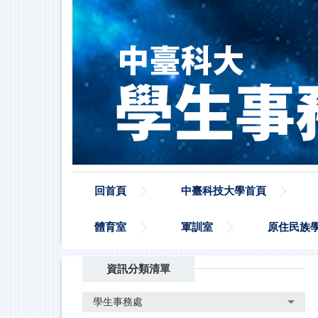
跳
到
主
要
內
容
區
回首頁
中臺科技大學首頁
體育室
軍訓室
原住民族
資訊分類清單
學生事務處