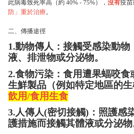
此病毒致死率高（約 40% - 75%），
沒有
疫苗
防」重於治療
。
二、傳播途徑
1.動物傳人：接觸受感染動
液、排泄物或分泌物。
2.食物污染：食用遭果蝠咬
生鮮製品（例如特定地區的生
飲用/食用生食
3.人傳人(密切接觸)：照護
護措施而接觸其體液或分泌物