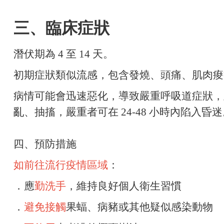
三、臨床症狀
潛伏期為 4 至 14 天。
初期症狀類似流感，包含發燒、頭痛、肌肉痠
病情可能會迅速惡化，導致嚴重呼吸道症狀，
亂、抽搐，嚴重者可在 24-48 小時內陷入昏
四、預防措施
如前往流行疫情區域
：
．
應
勤洗手
，維持良好個人衛生習慣
．
避免接觸
果蝠、病豬或其他疑似感染動物