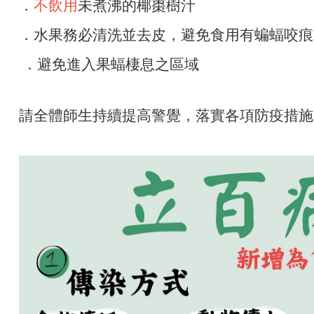
．
不飲用
未煮沸的椰棗樹汁
．水果務必清洗並去皮，避免食用有蝙蝠咬痕
．避免進入果蝠棲息之區域
請全體師生持續提高警覺，落實各項防疫措施