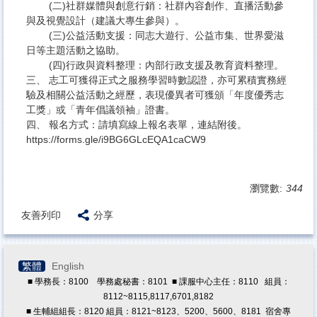
原住民族學生資源中心
(二)社群媒體與創意行銷：社群內容創作、直播活動參
與及視覺設計（建議大專生參與）。
學務處法規
(三)公益活動支援：同志大遊行、公益市集、世界愛滋
日等主題活動之協助。
導師專區
(四)行政與資料整理：內部行政支援及教育資料整理。
三、 志工可獲得正式之服務學習時數認證，亦可累積實務經
學生版行事曆
驗及相關公益活動之經歷，表現優異者可獲頒「年度優秀志
學輔工作經費
工獎」或「青年倡議領袖」證書。
四、 報名方式：請填寫線上報名表單，連結附後。
兼任助理專區
https://forms.gle/i9BG6GLcEQA1caCW9
獎學金專區
教職員諮商預約/轉介
瀏覽數:
344
友善列印
分享
繁體
English
■ 學務長：8100 學務處秘書：8101 ■ 課服中心主任：8110 組員：
8112~8115,8117,6701,8182
■ 生輔組組長：8120 組員：8121~8123、5200、5600、8181 宿舍專