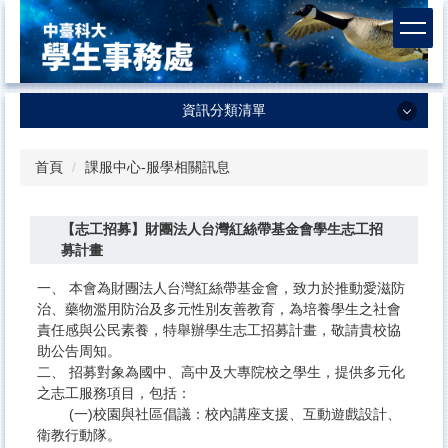
跳
到
主
要
內
資訊分類清單
容
區
資訊分類清單
首頁
課服中心-服學相關訊息
學生事務處
【志工招募】財團法人台灣紅絲帶基金會學生志工招
課外活動及服務學習中心
募計畫
生活輔導組
一、 本會為財團法人台灣紅絲帶基金會，致力於推動愛滋防
衛生保健組
治、藥物濫用防治及多元性別友善教育，為培養學生之社會
責任感與公民素養，特舉辦學生志工招募計畫，敬請貴校協
諮商輔導中心
助公告周知。
二、 招募對象為國中、高中及大專院校之學生，提供多元化
體育室
之志工服務項目，包括：
(一)校園與社區倡議：校內講座支援、互動遊戲設計、
軍訓室
衛教行動隊。