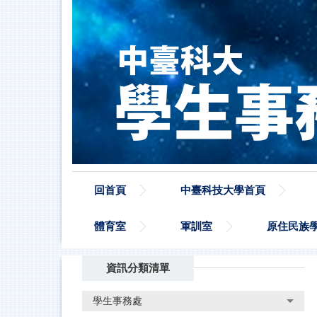
跳
到
主
要
內
容
區
回首頁
中臺科技大學首頁
體育室
軍訓室
原住民族
資訊分類清單
學生事務處