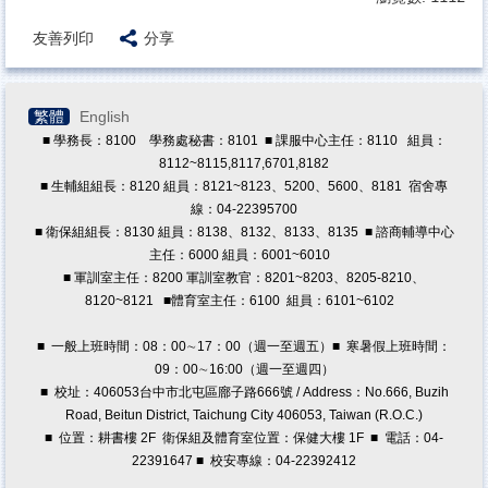
原住民族學生資源中心
友善列印
分享
學務處法規
導師專區
繁體
English
學生版行事曆
■ 學務長：8100 學務處秘書：8101 ■ 課服中心主任：8110 組員：
8112~8115,8117,6701,8182
學輔工作經費
■ 生輔組組長：8120 組員：8121~8123、5200、5600、8181 宿舍專
兼任助理專區
線：04-22395700
■ 衛保組組長：8130 組員：8138、8132、8133、8135 ■ 諮商輔導中心
獎學金專區
主任：6000 組員：6001~6010
■ 軍訓室主任：8200 軍訓室教官：8201~8203、8205-8210、
教職員諮商預約/轉介
8120~8121
■體育室主任：6100 組員：6101~6102
■ 一般上班時間：08：00∼17：00（週一至週五）■ 寒暑假上班時間：
09：00∼16:00（週一至週四）
■ 校址：406053台中市北屯區廍子路666號 / Address：No.666, Buzih
Road, Beitun District, Taichung City 406053, Taiwan (R.O.C.)
■ 位置：耕書樓 2F 衛保組及體育室位置：保健大樓 1F ■ 電話：04-
22391647 ■ 校安專線：04-22392412