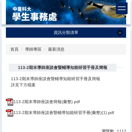
跳
到
主
要
內
資訊分類清單
容
區
資訊分類清單
首頁
導師專區
最新消息
學生事務處
113-2期末導師座談會暨輔導知能研習手冊及簡報
課外活動及服務學習中心
生活輔導組
113-2期末導師座談會暨輔導知能研習手冊及簡報
詳見下方檔案
衛生保健組
諮商輔導中心
113-2期末導師座談會簡報(彙整).pdf
體育室
113-2期末導師座談會暨輔導知能研習手冊(彙整)(1).pdf
軍訓室
瀏覽數:
1112