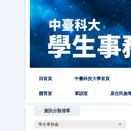
跳
到
主
要
內
容
區
回首頁
中臺科技大學首頁
體育室
軍訓室
原住民族
資訊分類清單
學生事務處