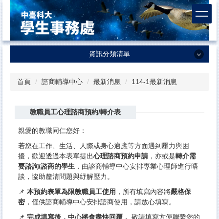
跳
到
主
要
內
資訊分類清單
容
區
資訊分類清單
首頁
諮商輔導中心
最新消息
114-1最新消息
學生事務處
教職員工心理諮商預約/轉介表
課外活動及服務學習中心
生活輔導組
親愛的教職同仁您好：
若您在工作、生活、人際或身心適應等方面遇到壓力與困
衛生保健組
擾，歡迎透過本表單提出
心理諮商預約申請
，亦或是
轉介需
要諮詢/諮商的學生
，由諮商輔導中心安排專業心理師進行晤
諮商輔導中心
談，協助釐清問題與紓解壓力。
體育室
📌
本預約表單為限教職員工使用
，所有填寫內容將
嚴格保
密
，僅供諮商輔導中心安排諮商使用，請放心填寫。
軍訓室
📌
完成填寫後，中心將會盡快
回覆，
敬請填寫方便聯繫您的