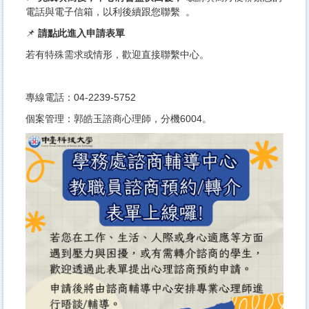
原住民族學生資源中心
電話與電子信箱，以利後續跟您聯繫 。
學務處法規
📌
請點此進入申請表單
導師專區
若有特殊需求或情形，歡迎直接聯繫中心。
學生版行事曆
專線電話：04-2239-5752
學輔工作經費
個案管理：郭皓玉諮商心理師，分機6004。
兼任助理專區
獎學金專區
教職員諮商預約/轉介