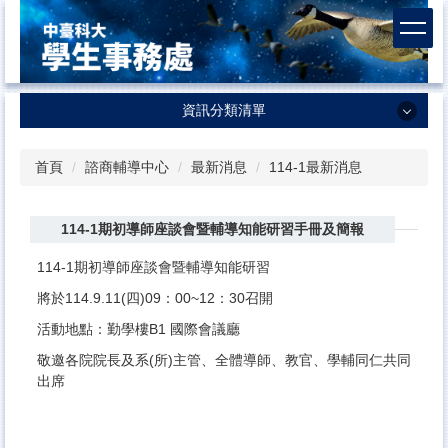
跳
到
主
要
內
資訊分類清單
容
區
資訊分類清單
首頁
諮商輔導中心
最新消息
114-1最新消息
學生事務處
114-1期初導師座談會暨輔導知能研習手冊及簡報
課外活動及服務學習中心
生活輔導組
114-1期初導師座談會暨輔導知能研習
將於114.9.11(四)09：00~12：30召開
衛生保健組
活動地點：勤學樓B1 國際會議廳
諮商輔導中心
敬邀各院院長及系(所)主管、全體導師、教官、學輔同仁共同
體育室
出席
軍訓室