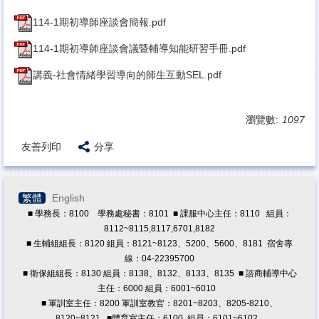
原住民族學生資源中心
114-1期初導師座談會簡報.pdf
學務處法規
114-1期初導師座談會議暨輔導知能研習手冊.pdf
導師專區
講義-社會情緒學習導向的師生互動SEL.pdf
學生版行事曆
學輔工作經費
瀏覽數:
1097
兼任助理專區
友善列印
分享
獎學金專區
教職員諮商預約/轉介
繁體
English
■ 學務長：8100 學務處秘書：8101 ■ 課服中心主任：8110 組員：
8112~8115,8117,6701,8182
■ 生輔組組長：8120 組員：8121~8123、5200、5600、8181 宿舍專
線：04-22395700
■ 衛保組組長：8130 組員：8138、8132、8133、8135 ■ 諮商輔導中心
主任：6000 組員：6001~6010
■ 軍訓室主任：8200 軍訓室教官：8201~8203、8205-8210、
8120~8121
■體育室主任：6100 組員：6101~6102